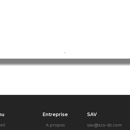
nu
Entreprise
SAV
eil
A propos
sav@scs-dz.com