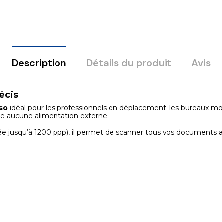
Description
Détails du produit
Avis
écis
so
idéal pour les professionnels en déplacement, les bureaux mobi
te aucune alimentation externe.
ée jusqu’à 1200 ppp), il permet de scanner tous vos documents av