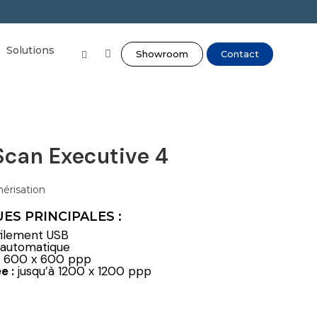
Solutions
Showroom
Contact
S Scan Executive 4
érisation
ES PRINCIPALES :
ilement USB
automatique
600 x 600 ppp
e :
jusqu’à 1200 x 1200 ppp