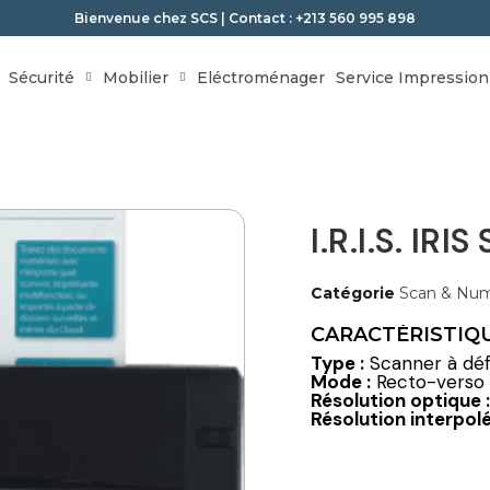
Bienvenue chez SCS | Contact : +213 560 995 898
Sécurité
Mobilier
Eléctroménager
Service Impression
I.R.I.S. IRI
Catégorie
Scan & Num
CARACTÉRISTIQU
Type :
Scanner à déf
Mode :
Recto-verso 
Résolution optique :
Résolution interpolé