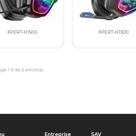
XPERT-H1500
XPERT-H1300
ge 1-6 de 6 article(s)
nu
Entreprise
SAV