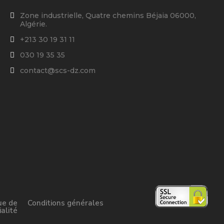
Zone industrielle, Quatre chemins Béjaia 06000,
Algérie.
+213 30 19 31 11
030 19 35 35
contact@scs-dz.com
ue de
Conditions générales
ialité