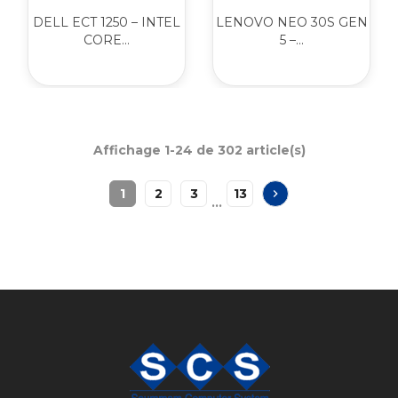
DELL ECT 1250 – INTEL
LENOVO NEO 30S GEN
CORE...
5 –...
Affichage 1-24 de 302 article(s)
1
2
3
13
chevron_right
…