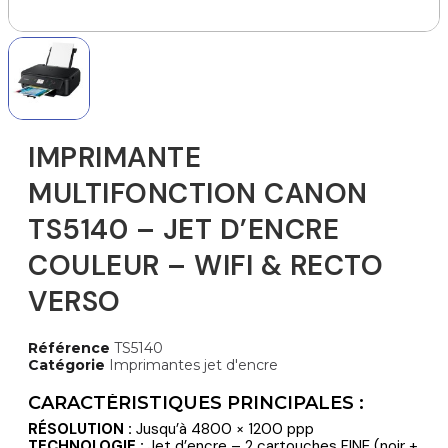
IMPRIMANTE
MULTIFONCTION CANON
TS5140 – JET D’ENCRE
COULEUR – WIFI & RECTO
VERSO
Référence
TS5140
Catégorie
Imprimantes jet d'encre
CARACTÉRISTIQUES PRINCIPALES :
RÉSOLUTION :
Jusqu’à 4800 × 1200 ppp
TECHNOLOGIE :
Jet d’encre – 2 cartouches FINE (noir +