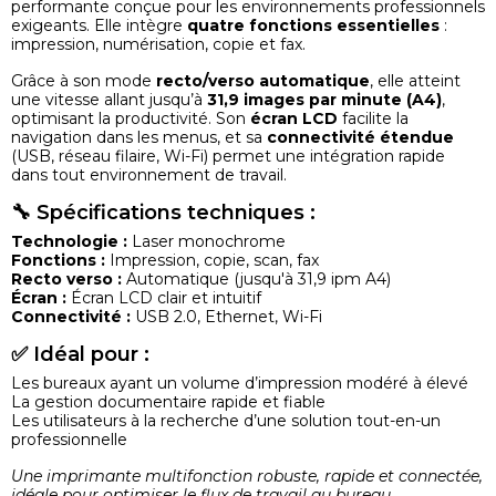
performante conçue pour les environnements professionnels
exigeants. Elle intègre
quatre fonctions essentielles
:
impression, numérisation, copie et fax.
Grâce à son mode
recto/verso automatique
, elle atteint
une vitesse allant jusqu’à
31,9 images par minute (A4)
,
optimisant la productivité. Son
écran LCD
facilite la
navigation dans les menus, et sa
connectivité étendue
(USB, réseau filaire, Wi-Fi) permet une intégration rapide
dans tout environnement de travail.
🔧 Spécifications techniques :
Technologie :
Laser monochrome
Fonctions :
Impression, copie, scan, fax
Recto verso :
Automatique (jusqu'à 31,9 ipm A4)
Écran :
Écran LCD clair et intuitif
Connectivité :
USB 2.0, Ethernet, Wi-Fi
✅ Idéal pour :
Les bureaux ayant un volume d’impression modéré à élevé
La gestion documentaire rapide et fiable
Les utilisateurs à la recherche d’une solution tout-en-un
professionnelle
Une imprimante multifonction robuste, rapide et connectée,
idéale pour optimiser le flux de travail au bureau.