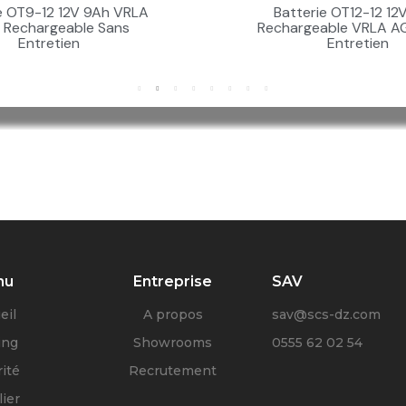
e OT9-12 12V 9Ah VRLA
Batterie OT12-12 12
Rechargeable Sans
Rechargeable VRLA A
Entretien
Entretien
nu
Entreprise
SAV
eil
A propos
sav@scs-dz.com
ing
Showrooms
0555 62 02 54
ité
Recrutement
ier