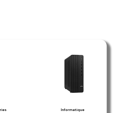
ries
Informatique
e
Aperçu Rapide