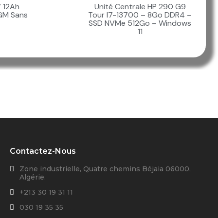
V 12Ah
Unité Centrale HP 290 G9
GM Sans
Tour I7-13700 – 8Go DDR4 –
SSD NVMe 512Go – Windows
11
Contactez-Nous
Zone industrielle, Quatre chemins Béjaia 06000,
Algérie.
+213 30 19 31 11
030 19 35 35