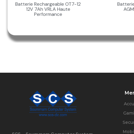
Batterie Rechargeable OT7-12
Batteri
12V 7Ah VRLA Haute
AGM 
Performance
Me
Accu
Gam
Secur
Mobil