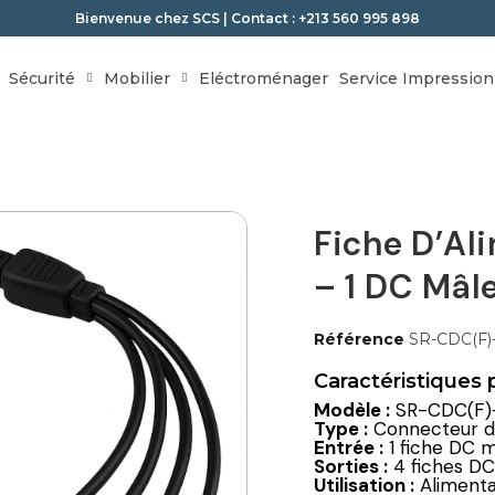
Bienvenue chez SCS | Contact : +213 560 995 898
Sécurité
Mobilier
Eléctroménager
Service Impression
Fiche D’Al
– 1 DC Mâl
Référence
SR-CDC(F)
Caractéristiques p
Modèle :
SR-CDC(F)
Type :
Connecteur d’
Entrée :
1 fiche DC 
Sorties :
4 fiches DC
Utilisation :
Alimenta