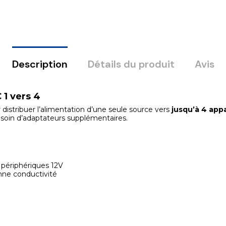
Description
Détails du produit
Avis
 1 vers 4
distribuer l’alimentation d’une seule source vers
jusqu’à 4 appa
esoin d’adaptateurs supplémentaires.
 périphériques 12V
nne conductivité