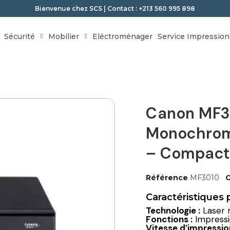
Bienvenue chez SCS | Contact : +213 560 995 898
Sécurité
Mobilier
Eléctroménager
Service Impression
Canon MF3
Monochrom
– Compacte
Référence
MF3010
C
Caractéristiques p
Technologie :
Laser
Fonctions :
Impressio
Vitesse d’impression