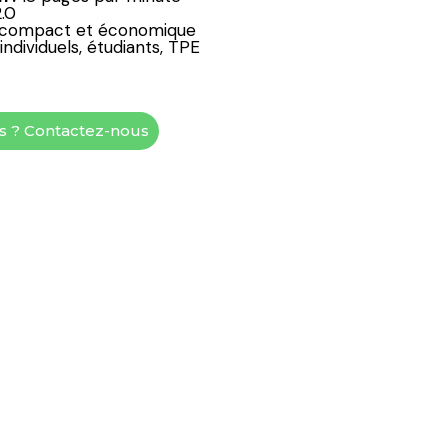
.0
n compact et économique
ndividuels, étudiants, TPE
és ? Contactez-nous