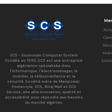
Me
Accu
Gam
Secur
Mobil
SCS - Soummam Computer System
Fondée en 1995, SCS est une entreprise
Solut
algérienne spécialisée dans
l’informatique, l’électroménager, le
mobilier, la télésurveillance et la
sécurité. Société mère de Maxipower,
Homestyle, SCIL, Ritaj Mall et SCS
Service, elle allie innovation, qualité et
accessibilité pour répondre aux besoins
du marché algérien.