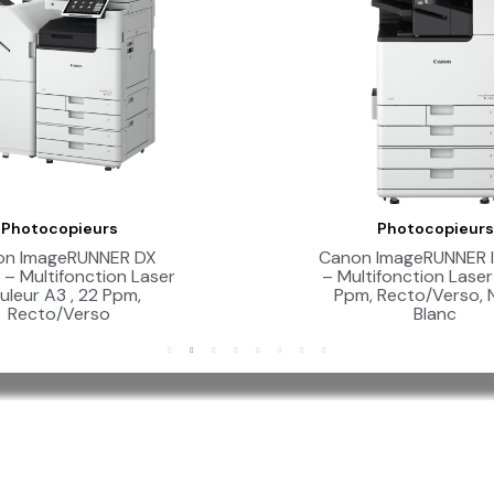
Photocopieurs
Photocopieurs
Aperçu Rapide
Aperçu Rapid
on ImageRUNNER DX
Canon ImageRUNNER 
 – Multifonction Laser
– Multifonction Laser
uleur A3 , 22 Ppm,
Ppm, Recto/Verso, 
Recto/Verso
Blanc