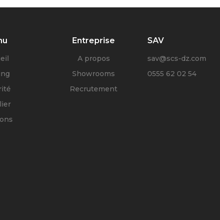
nu
Entreprise
SAV
eil
A propos
sav@scs-dz.com
ing
Showrooms
0555 62 02 54
ité
Recrutement
ier
ions