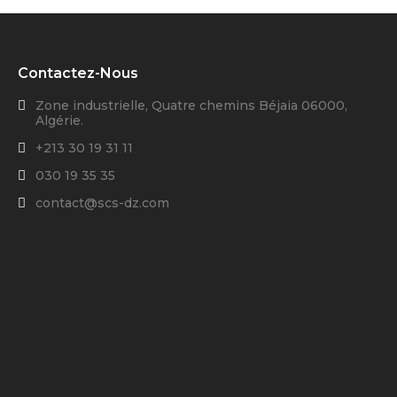
Contactez-Nous
Zone industrielle, Quatre chemins Béjaia 06000,
Algérie.
+213 30 19 31 11
030 19 35 35
contact@scs-dz.com