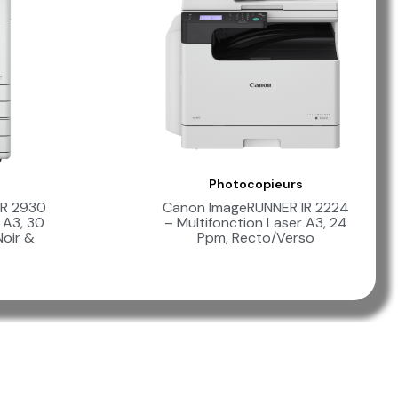
Photocopieurs
e
Aperçu Rapide
IR 2930
Canon ImageRUNNER IR 2224
 A3, 30
– Multifonction Laser A3, 24
Noir &
Ppm, Recto/Verso