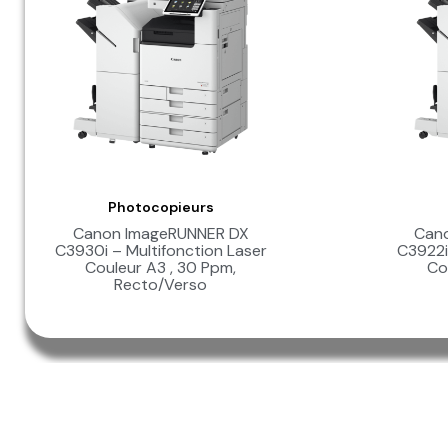
Photocopieurs
Aperçu Rapide
Canon ImageRUNNER DX
Can
C3930i – Multifonction Laser
C3922i
Couleur A3 , 30 Ppm,
Co
Recto/Verso