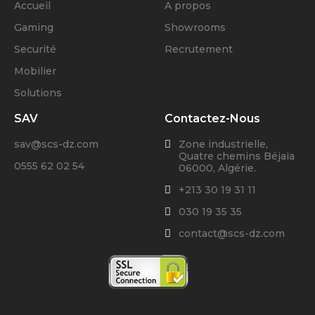
Accueil
A propos
Gaming
Showrooms
Securité
Recrutement
Mobilier
Solutions
SAV
Contactez-Nous
sav@scs-dz.com
Zone industrielle,
Quatre chemins Béjaia
0555 62 02 54
06000, Algérie.
+213 30 19 31 11
030 19 35 35
contact@scs-dz.com