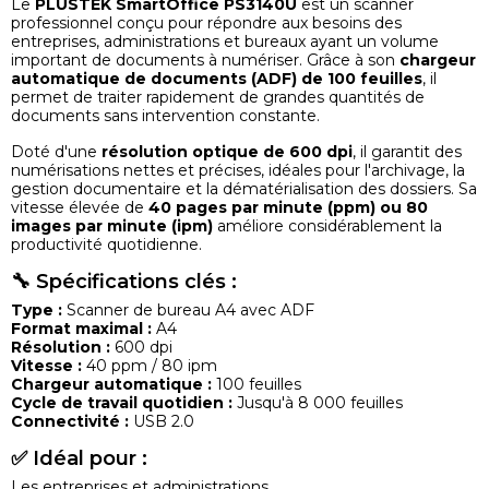
Le
PLUSTEK SmartOffice PS3140U
est un scanner
professionnel conçu pour répondre aux besoins des
entreprises, administrations et bureaux ayant un volume
important de documents à numériser. Grâce à son
chargeur
automatique de documents (ADF) de 100 feuilles
, il
permet de traiter rapidement de grandes quantités de
documents sans intervention constante.
Doté d'une
résolution optique de 600 dpi
, il garantit des
numérisations nettes et précises, idéales pour l'archivage, la
gestion documentaire et la dématérialisation des dossiers. Sa
vitesse élevée de
40 pages par minute (ppm) ou 80
images par minute (ipm)
améliore considérablement la
productivité quotidienne.
🔧 Spécifications clés :
Type :
Scanner de bureau A4 avec ADF
Format maximal :
A4
Résolution :
600 dpi
Vitesse :
40 ppm / 80 ipm
Chargeur automatique :
100 feuilles
Cycle de travail quotidien :
Jusqu'à 8 000 feuilles
Connectivité :
USB 2.0
✅ Idéal pour :
Les entreprises et administrations