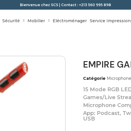
Bienvenue chez SCS | Contact : +213 560 995 898
Sécurité
Mobilier
Eléctroménager
Service Impression
EMPIRE G
Catégorie
Microphone
15 Mode RGB LED
Games/Live Stre
Microphone Comp
App: Podcast, Twi
USB