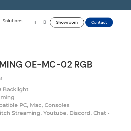
Solutions
Showroom
Contact
AMING OE-MC-02 RGB
s
 Backlight
aming
atible PC, Mac, Consoles
tch Streaming, Youtube, Discord, Chat -