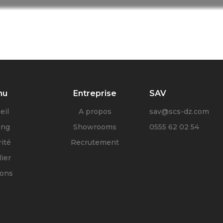
nu
Entreprise
SAV
eil
A propos
sav@scs-dz.com
ing
Showrooms
0555 62 02 54
ité
Recrutement
ier
ions