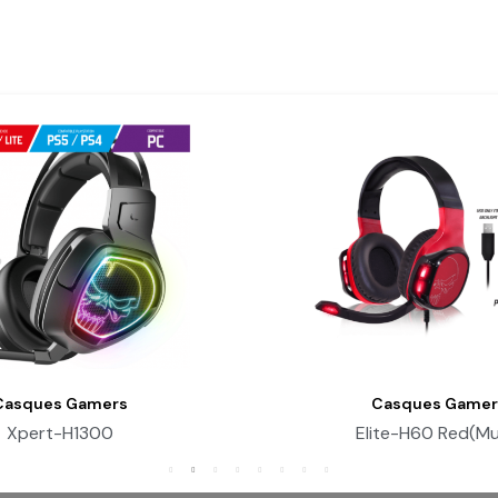
Casques Gamers
Casques Gamer
Aperçu Rapide
Aperçu Rapid
Xpert-H1300
Elite-H60 Red(Mul