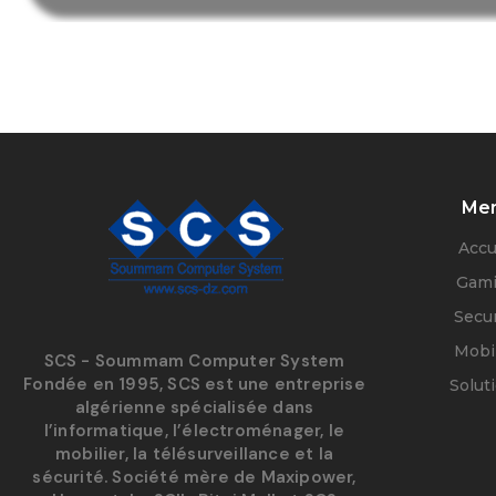
Me
Accu
Gam
Secur
Mobil
SCS - Soummam Computer System
Fondée en 1995, SCS est une entreprise
Solut
algérienne spécialisée dans
l’informatique, l’électroménager, le
mobilier, la télésurveillance et la
sécurité. Société mère de Maxipower,