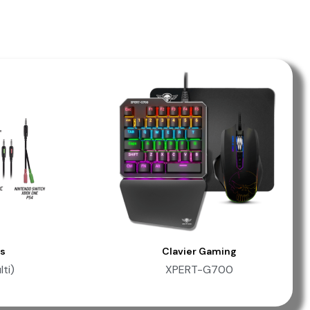
s
Clavier Gaming
e
Aperçu Rapide
ti)
XPERT-G700