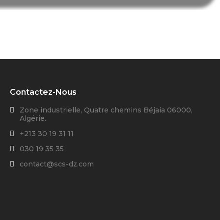
Contactez-Nous
Zone industrielle, Quatre chemins Béjaia 06000,
Algérie.
+213 30 19 31 11
030 19 35 35
contact@scs-dz.com